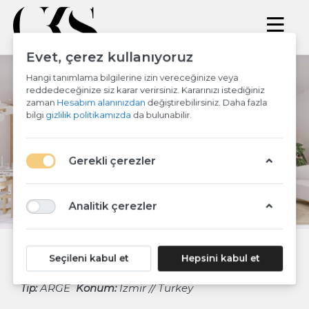
Evet, çerez kullanıyoruz
Hangi tanımlama bilgilerine izin vereceğinize veya
reddedeceğinize siz karar verirsiniz. Kararınızı istediğiniz
zaman
Hesabım alanınızdan
değiştirebilirsiniz. Daha fazla
bilgi
gizlilik politikamızda
da bulunabilir.
Previous
Ne
Gerekli çerezler
Analitik çerezler
Seçileni kabul et
Hepsini kabul et
CANDID FOOD CO ARGE
ARGE
Konum:
İzmir // Turkey
Tip: